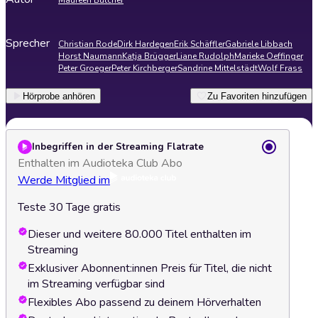
Maureen Butcher
Sprecher
Christian Rode
Dirk Hardegen
Erik Schäffler
Gabriele Libbach
Horst Naumann
Katja Brügger
Liane Rudolph
Marieke Oeffinger
Peter Groeger
Peter Kirchberger
Sandrine Mittelstädt
Wolf Frass
Hörprobe anhören
Zu Favoriten hinzufügen
Inbegriffen in der Streaming Flatrate
Enthalten im Audioteka Club Abo
Werde Mitglied im
Teste 30 Tage gratis
Dieser und weitere 80.000 Titel enthalten im
Streaming
Exklusiver Abonnent:innen Preis für Titel, die nicht
im Streaming verfügbar sind
Flexibles Abo passend zu deinem Hörverhalten