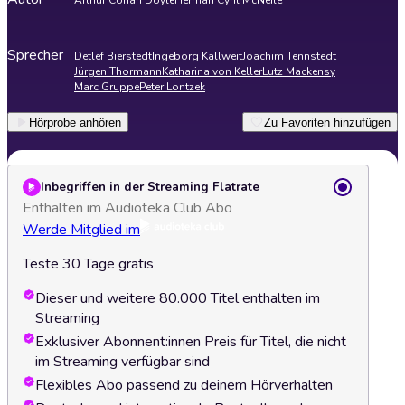
Arthur Conan Doyle
Herman Cyril McNeile
Sprecher
Detlef Bierstedt
Ingeborg Kallweit
Joachim Tennstedt
Jürgen Thormann
Katharina von Keller
Lutz Mackensy
Marc Gruppe
Peter Lontzek
Hörprobe anhören
Zu Favoriten hinzufügen
Inbegriffen in der Streaming Flatrate
Enthalten im Audioteka Club Abo
Werde Mitglied im
Teste 30 Tage gratis
Dieser und weitere 80.000 Titel enthalten im
Streaming
Exklusiver Abonnent:innen Preis für Titel, die nicht
im Streaming verfügbar sind
Flexibles Abo passend zu deinem Hörverhalten