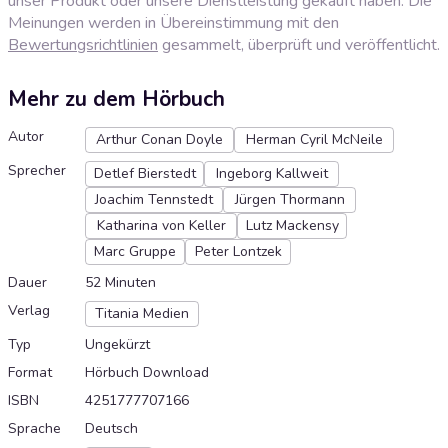
unser Produkt oder unsere Dienstleistung gekauft haben. Die
Meinungen werden in Übereinstimmung mit den
Bewertungsrichtlinien
gesammelt, überprüft und veröffentlicht.
Mehr zu dem Hörbuch
Autor
Arthur Conan Doyle
Herman Cyril McNeile
Sprecher
Detlef Bierstedt
Ingeborg Kallweit
Joachim Tennstedt
Jürgen Thormann
Katharina von Keller
Lutz Mackensy
Marc Gruppe
Peter Lontzek
Dauer
52 Minuten
Verlag
Titania Medien
Typ
Ungekürzt
Format
Hörbuch Download
ISBN
4251777707166
Sprache
Deutsch