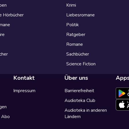
eben
Krimi
e Hörbücher
Liebesromane
omane
Politik
ire
Ratgeber
Romane
cher
Sachbücher
Science Fiction
Kontakt
Über uns
App
Impressum
Barrierefreiheit
Audioteka Club
gen
Audioteka in anderen
a Abo
Ländern