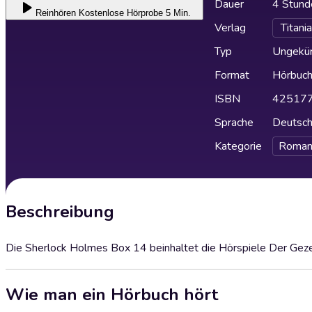
Dauer
4 Stund
Reinhören
Kostenlose Hörprobe 5 Min.
Verlag
Titani
Typ
Ungekür
Format
Hörbuc
ISBN
42517
Sprache
Deutsc
Kategorie
Roman
Beschreibung
Die Sherlock Holmes Box 14 beinhaltet die Hörspiele Der Geze
Wie man ein Hörbuch hört