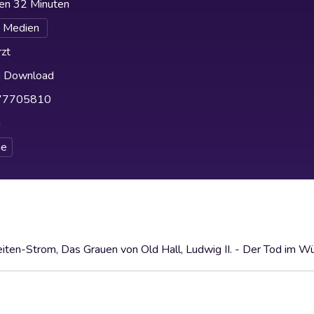
en 32 Minuten
a Medien
zt
h Download
77705810
h
e
iten-Strom, Das Grauen von Old Hall, Ludwig II. - Der Tod im 