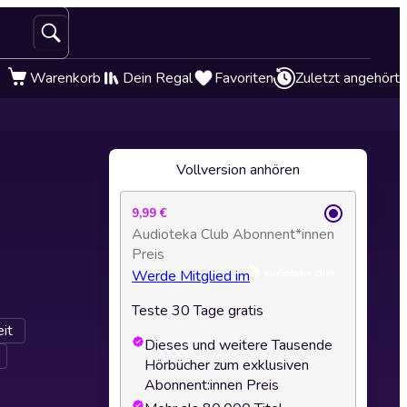
Warenkorb
Dein Regal
Favoriten
Zuletzt angehört
Vollversion anhören
9,99 €
Audioteka Club Abonnent*innen
Preis
Werde Mitglied im
Teste 30 Tage gratis
it
Dieses und weitere Tausende
Hörbücher zum exklusiven
Abonnent:innen Preis