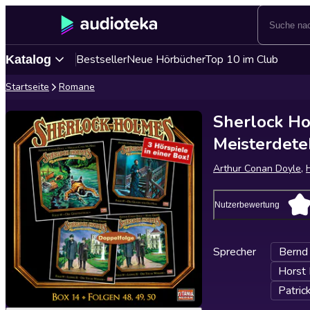
Bestseller
Neue Hörbücher
Top 10 im Club
Katalog
Startseite
Romane
Sherlock Ho
Meisterdetek
Arthur Conan Doyle
,
Nutzerbewertung
Sprecher
Bernd 
Horst
Patric