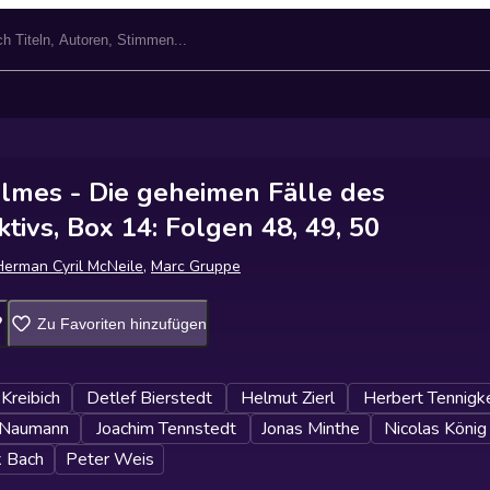
lmes - Die geheimen Fälle des
tivs, Box 14: Folgen 48, 49, 50
Herman Cyril McNeile
,
Marc Gruppe
Zu Favoriten hinzufügen
Kreibich
Detlef Bierstedt
Helmut Zierl
Herbert Tennigke
 Naumann
Joachim Tennstedt
Jonas Minthe
Nicolas König
k Bach
Peter Weis