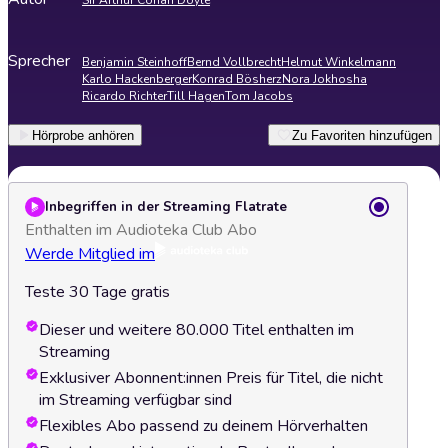
Sir Arthur Conan Doyle
Sprecher
Benjamin Steinhoff
Bernd Vollbrecht
Helmut Winkelmann
Karlo Hackenberger
Konrad Bösherz
Nora Jokhosha
Ricardo Richter
Till Hagen
Tom Jacobs
Hörprobe anhören
Zu Favoriten hinzufügen
Inbegriffen in der Streaming Flatrate
Enthalten im Audioteka Club Abo
Werde Mitglied im
Teste 30 Tage gratis
Dieser und weitere 80.000 Titel enthalten im
Streaming
Exklusiver Abonnent:innen Preis für Titel, die nicht
im Streaming verfügbar sind
Flexibles Abo passend zu deinem Hörverhalten