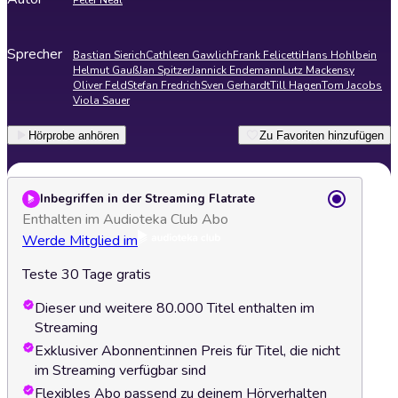
Peter Neal
Sprecher
Bastian Sierich
Cathleen Gawlich
Frank Felicetti
Hans Hohlbein
Helmut Gauß
Jan Spitzer
Jannick Endemann
Lutz Mackensy
Oliver Feld
Stefan Fredrich
Sven Gerhardt
Till Hagen
Tom Jacobs
Viola Sauer
Hörprobe anhören
Zu Favoriten hinzufügen
Inbegriffen in der Streaming Flatrate
Enthalten im Audioteka Club Abo
Werde Mitglied im
Teste 30 Tage gratis
Dieser und weitere 80.000 Titel enthalten im
Streaming
Exklusiver Abonnent:innen Preis für Titel, die nicht
im Streaming verfügbar sind
Flexibles Abo passend zu deinem Hörverhalten