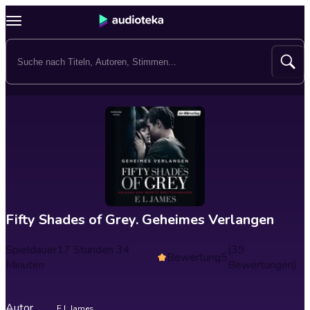
Fifty Shades of Grey. Geheimes Verlangen
Spieldauer
17 Stunden 34
(39
Bewertung
5
Minuten
Bewertungen)
Autor
E L James