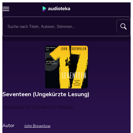
Seventeen (Ungekürzte Lesung)
Spieldauer
10 Stunden 44 Minuten
Autor
John Brownlow