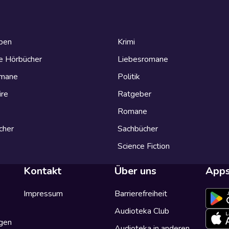
eben
Krimi
e Hörbücher
Liebesromane
omane
Politik
ire
Ratgeber
Romane
cher
Sachbücher
Science Fiction
Kontakt
Über uns
App
Impressum
Barrierefreiheit
Audioteka Club
gen
Audioteka in anderen