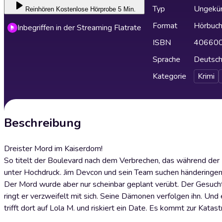
Typ
Ungekür
Reinhören
Kostenlose Hörprobe 5 Min.
Format
Hörbuc
Inbegriffen in der Streaming Flatrate
ISBN
40660
Sprache
Deutsc
Kategorie
Krimi
Beschreibung
Dreister Mord im Kaiserdom!
So titelt der Boulevard nach dem Verbrechen, das während der
unter Hochdruck. Jim Devcon und sein Team suchen händeringend
Der Mord wurde aber nur scheinbar geplant verübt. Der Gesuchte
ringt er verzweifelt mit sich. Seine Dämonen verfolgen ihn. Und 
trifft dort auf Lola M. und riskiert ein Date. Es kommt zur Katastro