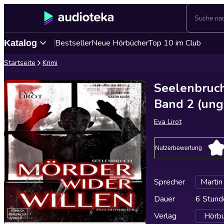
Bestseller
Neue Hörbücher
Top 10 im Club
Katalog
Startseite
Krimi
Seelenbruch
Band 2 (ung
Eva Lirot
Nutzerbewertung
Sprecher
Martin
Dauer
6 Stund
Verlag
Hörbu