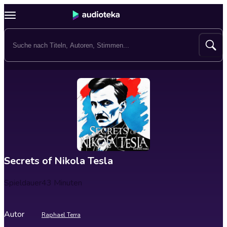
Secrets of Nikola Tesla
Spieldauer
43 Minuten
Autor
Raphael Terra