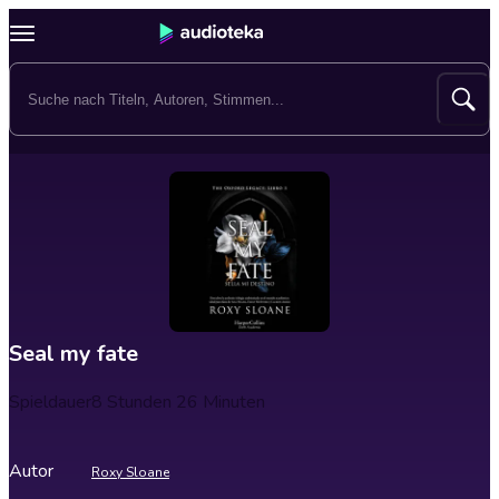
Seal my fate
Spieldauer
8 Stunden 26 Minuten
Autor
Roxy Sloane