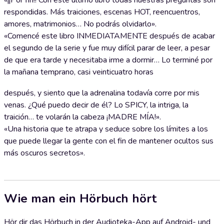
«¡¡Por fin!! Con este último libro todas nuestras preguntas son
respondidas. Más traiciones, escenas HOT, reencuentros,
amores, matrimonios… No podrás olvidarlo».
«Comencé este libro INMEDIATAMENTE después de acabar
el segundo de la serie y fue muy difícil parar de leer, a pesar
de que era tarde y necesitaba irme a dormir… Lo terminé por
la mañana temprano, casi veinticuatro horas
después, y siento que la adrenalina todavía corre por mis
venas. ¿Qué puedo decir de él? Lo SPICY, la intriga, la
traición… te volarán la cabeza ¡MADRE MÍA!».
«Una historia que te atrapa y seduce sobre los límites a los
que puede llegar la gente con el fin de mantener ocultos sus
más oscuros secretos».
Wie man ein Hörbuch hört
Hör dir das Hörbuch in der Audioteka-App auf Android- und