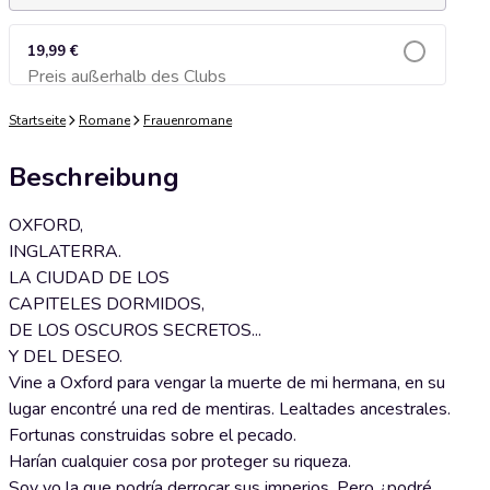
19,99 €
Preis außerhalb des Clubs
Zum Warenkorb hinzufügen
Startseite
Romane
Frauenromane
Beschreibung
OXFORD,
INGLATERRA.
LA CIUDAD DE LOS
CAPITELES DORMIDOS,
DE LOS OSCUROS SECRETOS...
Y DEL DESEO.
Vine a Oxford para vengar la muerte de mi hermana, en su
lugar encontré una red de mentiras. Lealtades ancestrales.
Fortunas construidas sobre el pecado.
Harían cualquier cosa por proteger su riqueza.
Soy yo la que podría derrocar sus imperios. Pero ¿podré