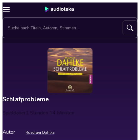
Schlafprobleme
Spieldauer
1 Stunden 14 Minuten
Autor
Ruediger Dahlke