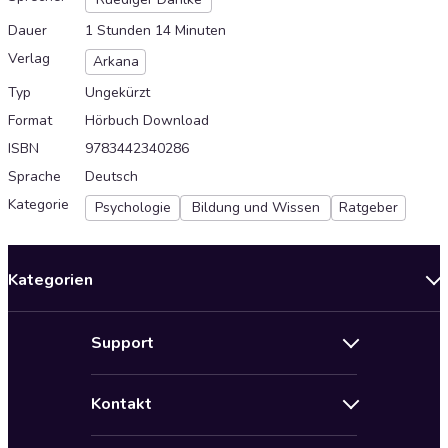
Dauer
1 Stunden 14 Minuten
Verlag
Arkana
Typ
Ungekürzt
Format
Hörbuch Download
ISBN
9783442340286
Sprache
Deutsch
Kategorie
Psychologie
Bildung und Wissen
Ratgeber
Kategorien
Neuerscheinungen
Support
Angebote
Hilfe
Bestseller Audiobooks
Kontakt
Audioteka Nutzungsbedingungen
Bildung und Wissen
Impressum