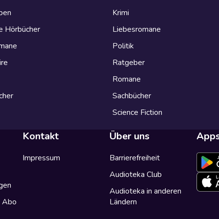
eben
Krimi
e Hörbücher
Liebesromane
omane
Politik
ire
Ratgeber
Romane
cher
Sachbücher
Science Fiction
Kontakt
Über uns
App
Impressum
Barrierefreiheit
Audioteka Club
gen
Audioteka in anderen
a Abo
Ländern