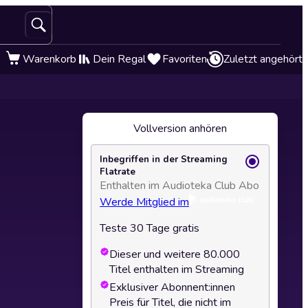
Warenkorb
Dein Regal
Favoriten
Zuletzt angehört
Vollversion anhören
Inbegriffen in der Streaming
Flatrate
Enthalten im Audioteka Club Abo
Werde Mitglied im
Teste 30 Tage gratis
Dieser und weitere 80.000
Titel enthalten im Streaming
Exklusiver Abonnent:innen
Preis für Titel, die nicht im