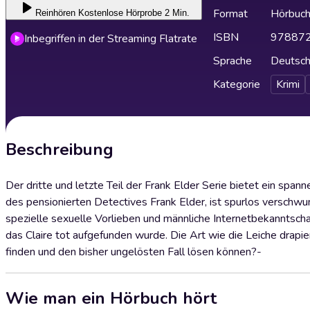
Format
Hörbuc
Reinhören
Kostenlose Hörprobe 2 Min.
ISBN
97887
Inbegriffen in der Streaming Flatrate
Sprache
Deutsc
Kategorie
Krimi
Beschreibung
Der dritte und letzte Teil der Frank Elder Serie bietet ein spa
des pensionierten Detectives Frank Elder, ist spurlos verschwun
spezielle sexuelle Vorlieben und männliche Internetbekanntscha
das Claire tot aufgefunden wurde. Die Art wie die Leiche drapie
finden und den bisher ungelösten Fall lösen können?-
Wie man ein Hörbuch hört