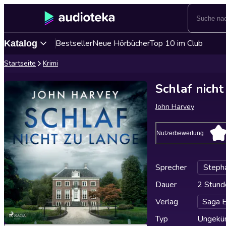
Bestseller
Neue Hörbücher
Top 10 im Club
Katalog
Startseite
Krimi
Schlaf nicht
John Harvey
Nutzerbewertung
Sprecher
Steph
Dauer
2 Stund
Verlag
Saga 
Typ
Ungekür