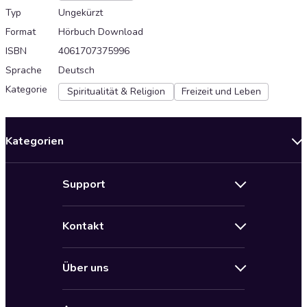
Typ
Ungekürzt
Format
Hörbuch Download
ISBN
4061707375996
Sprache
Deutsch
Kategorie
Spiritualität & Religion
Freizeit und Leben
Kategorien
Neuerscheinungen
Support
Angebote
Hilfe
Bestseller Audiobooks
Kontakt
Audioteka Nutzungsbedingungen
Bildung und Wissen
Impressum
AGB für Audioteka Abo
Biografien
Über uns
Audioteka Club Nutzungsbedingungen
by Audioteka
Barrierefreiheit
Datenschutzbestimmungen