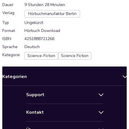
Dauer
9 Stunden 28 Minuten
Verlag
Hörbuchmanufaktur Berlin
Typ
Ungekürzt
Format
Hörbuch Download
ISBN
4251888721266
Sprache
Deutsch
Kategorie
Science-Fiction
Science Fiction
Kategorien
Neuerscheinungen
Support
Angebote
Hilfe
Bestseller Audiobooks
Kontakt
Audioteka Nutzungsbedingungen
Bildung und Wissen
Impressum
AGB für Audioteka Abo
Biografien