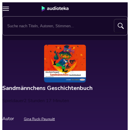
Sandmännchens Geschichtenbuch
Spieldauer
2 Stunden 17 Minuten
Autor
Gina Ruck-Pauquèt