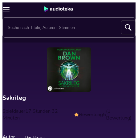
Sakrileg
Spieldauer
17 Stunden 32
(1
Bewertung
5
Minuten
Bewertung)
Autor
Dan Brown