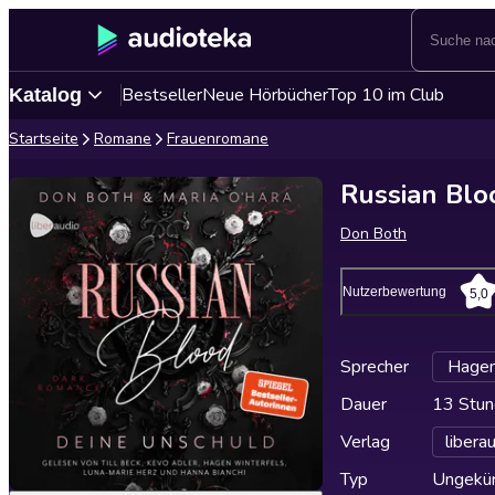
Bestseller
Neue Hörbücher
Top 10 im Club
Katalog
Startseite
Romane
Frauenromane
Russian Blo
Don Both
Nutzerbewertung
5,0
Sprecher
Hagen
Dauer
13 Stun
Verlag
libera
Typ
Ungekür