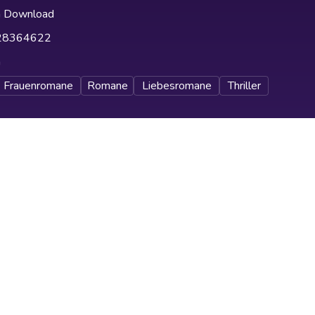
h Download
28364622
h
Frauenromane
Romane
Liebesromane
Thriller