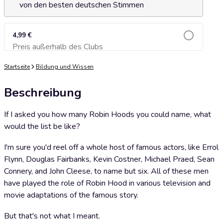
von den besten deutschen Stimmen
4,99 €
Preis außerhalb des Clubs
Zum Warenkorb hinzufügen
Startseite
Bildung und Wissen
Beschreibung
If I asked you how many Robin Hoods you could name, what
would the list be like?
I'm sure you'd reel off a whole host of famous actors, like Errol
Flynn, Douglas Fairbanks, Kevin Costner, Michael Praed, Sean
Connery, and John Cleese, to name but six. All of these men
have played the role of Robin Hood in various television and
movie adaptations of the famous story.
But that's not what I meant.