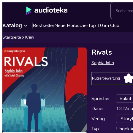
Bestseller
Neue Hörbücher
Top 10 im Club
Katalog
Startseite
Krimi
Rivals
Sophia John
Nutzerbewertung
Sprecher
Sukrit
Dauer
13 Minu
Verlag
Storyt
Typ
Ungekür