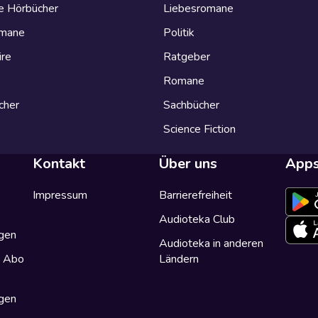
e Hörbücher
Liebesromane
omane
Politik
ire
Ratgeber
Romane
cher
Sachbücher
Science Fiction
Kontakt
Über uns
App
Impressum
Barrierefreiheit
Audioteka Club
gen
Audioteka in anderen
a Abo
Ländern
gen