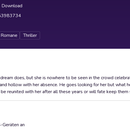
h Download
53983734
Romane
Thriller
s dream does, but she is nowhere to be seen in the crowd celebrat
s and hollow with her absence. He goes looking for her but what he
be reunited with her after all these years or will fate keep the
S-Geräten an