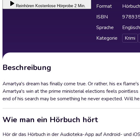
Format
Hörbuc
Reinhören
Kostenlose Hörprobe 2 Min.
ISBN
97893
Sprache
Englisch
Kategorie
Krimi
Beschreibung
Amartya's dream has finally come true. Or rather, his ex flame'
Amartya's win at the prime ministerial elections feels pointles
end of his search may be something he never expected. Will he 
Wie man ein Hörbuch hört
Hör dir das Hörbuch in der Audioteka-App auf Android- und iO