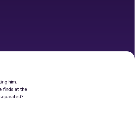
ing him.
 finds at the
m separated?