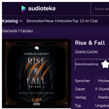
Bestseller
Neue Hörbücher
Top 10 im Club
Katalog
Startseite
Fantasy
Rise & Fall
Charlie Cochet
Nutzerbewertung
Sprecher
Micha
Dauer
9 Stund
Verlag
Rainb
Typ
Ungekür