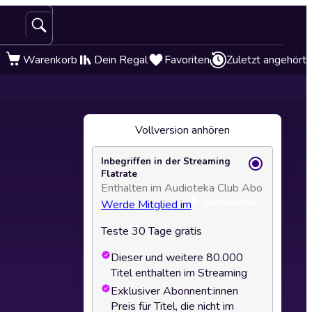
Warenkorb
Dein Regal
Favoriten
Zuletzt angehört
Vollversion anhören
Inbegriffen in der Streaming
Flatrate
Enthalten im Audioteka Club Abo
Werde Mitglied im
Teste 30 Tage gratis
Dieser und weitere 80.000
Titel enthalten im Streaming
Exklusiver Abonnent:innen
Preis für Titel, die nicht im