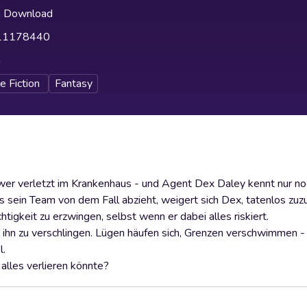
h Download
11178440
h
e Fiction
Fantasy
wer verletzt im Krankenhaus - und Agent Dex Daley kennt nur noc
ks sein Team von dem Fall abzieht, weigert sich Dex, tatenlos zuz
tigkeit zu erzwingen, selbst wenn er dabei alles riskiert.
hn zu verschlingen. Lügen häufen sich, Grenzen verschwimmen - 
l.
alles verlieren könnte?