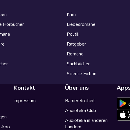
eben
Krimi
e Hörbücher
Liebesromane
omane
Politik
ire
Ratgeber
Romane
cher
Sachbücher
Science Fiction
Kontakt
Über uns
App
Impressum
Barrierefreiheit
Audioteka Club
gen
Audioteka in anderen
a Abo
Ländern