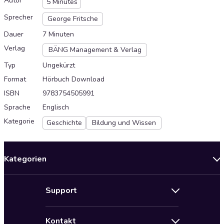
Autor
5 Minutes
Sprecher
George Fritsche
Dauer
7 Minuten
Verlag
BÄNG Management & Verlag
Typ
Ungekürzt
Format
Hörbuch Download
ISBN
9783754505991
Sprache
Englisch
Kategorie
Geschichte
Bildung und Wissen
Kategorien
Neuerscheinungen
Support
Angebote
Hilfe
Bestseller Audiobooks
Kontakt