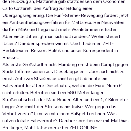
den Rückzug an, Mattarella gab stattdessen dem Ökonomen
Carlo Cottarelli den Auftrag zur Bildung einer
Übergangsregierung. Die Fünf-Sterne-Bewegung fordert jetzt
ein Amtsenthebungsverfahren für Mattarela. Bei Neuwahlen
dürften M5G und Lega noch mehr Wahlstimmen erhalten.
Aber vielleicht einigt man sich noch anders? Wohin steuert
Italien? Darüber sprechen wir mit Ulrich Ladurner, ZEIT-
Redakteur im Ressort Politik und unser Korrespondent in
Brüssel.
Als erste Großstadt macht Hamburg ernst beim Kampf gegen
Stickstoffemissionen aus Dieselabgasen – aber auch nicht zu
ernst. Auf zwei Straßenabschnitten gilt ab heute ein
Fahrverbot für ältere Dieselautos, welche die Euro-Norm 6
nicht erfüllen. Betroffen sind ein 580 Meter langer
Straßenabschnitt der Max-Brauer-Allee und ein 1,7 Kilometer
langer Abschnitt der Stresemannstraße. Wer gegen das
Verbot verstößt, muss mit einem Bußgeld rechnen. Was
nutzen lokale Fahrverbote? Darüber sprechen wir mit Matthias
Breitinger, Mobilitätsexperte bei ZEIT ONLINE.