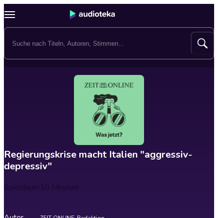
Regierungskrise macht Italien "aggressiv-
depressiv"
Spieldauer
10 Minuten
Autor