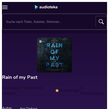
Rain of my Past
Spieldauer
7 Stunden 59
(3
Bewertung
5
Minuten
Bewertungen)
Autor
Ann Darkora