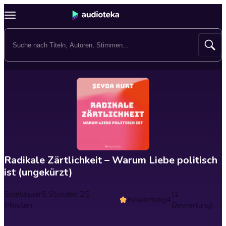
Radikale Zärtlichkeit – Warum Liebe politisch
ist (ungekürzt)
Spieldauer
5 Stunden 25
(1
Bewertung
4
Minuten
Bewertung)