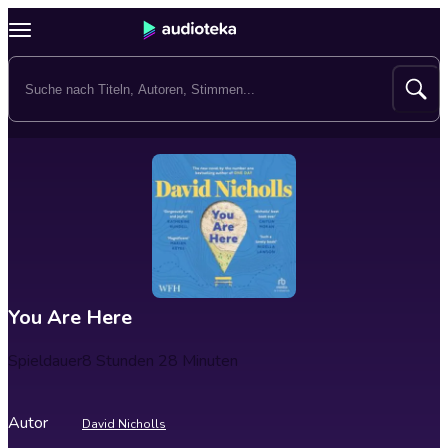
You Are Here
Spieldauer
8 Stunden 28 Minuten
Autor
David Nicholls