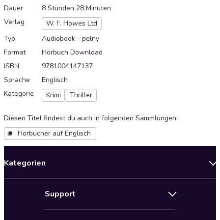
Dauer
8 Stunden 28 Minuten
Verlag
W. F. Howes Ltd
Typ
Audiobook - pełny
Format
Hörbuch Download
ISBN
9781004147137
Sprache
Englisch
Kategorie
Krimi
Thriller
Diesen Titel findest du auch in folgenden Sammlungen
:
Hörbücher auf Englisch
Kategorien
Neuerscheinungen
Support
Angebote
Hilfe
Bestseller Audiobooks