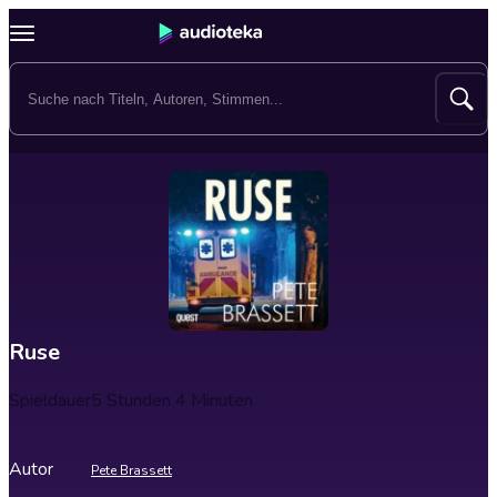
Ruse
Spieldauer
5 Stunden 4 Minuten
Autor
Pete Brassett