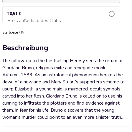
20,51 €
Preis außerhalb des Clubs
Zum Warenkorb hinzufügen
Startseite
Krimi
Beschreibung
The follow-up to the bestselling Heresy sees the return of
Giordano Bruno, religious exile and renegade monk…
Autumn, 1583. As an astrological phenomenon heralds the
dawn of a new age and Mary Stuart’s supporters scheme to
usurp Elizabeth, a young maid is murdered, occult symbols
carved into her flesh. Giordano Bruno is called on to use his
cunning to infiltrate the plotters and find evidence against
them. In fear for his life, Bruno discovers that the young
woman’s murder could point to an even more sinister truth…