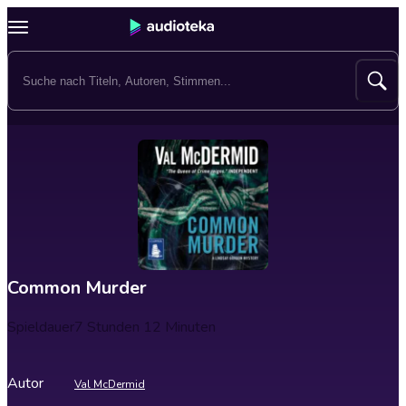
Common Murder
Spieldauer
7 Stunden 12 Minuten
Autor
Val McDermid