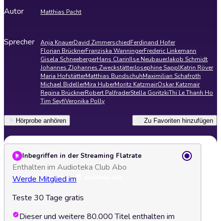
Autor
Matthias Pacht
Sprecher
Anja Knauer
David Zimmerschied
Ferdinand Hofer
Florian Brückner
Franziska Wanninger
Frederic Linkemann
Gisela Schneeberger
Hans Clarin
Ilse Neubauer
Jakob Schmidt
Johannes Z
Johannes Zweckstätter
Josephine Sappl
Katrin Röver
Maria Hofstätter
Matthias Bundschuh
Maximilian Schafroth
Michael Bideller
Mira Huber
Moritz Katzmair
Oskar Katzmair
Regina Brückner
Robert Palfrader
Stella Goritzki
Thi Le Thanh Ho
Tim Seyfi
Veronika Polly
Hörprobe anhören
Zu Favoriten hinzufügen
Inbegriffen in der Streaming Flatrate
Enthalten im Audioteka Club Abo
Werde Mitglied im
Teste 30 Tage gratis
Dieser und weitere 80.000 Titel enthalten im