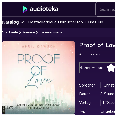
Bestseller
Neue Hörbücher
Top 10 im Club
Katalog
Startseite
Romane
Frauenromane
Proof of Lov
April Dawson
Nutzerbewertung
Sprecher
Christ
Dauer
9 Stund
Verlag
LYX.au
Typ
Ungekür