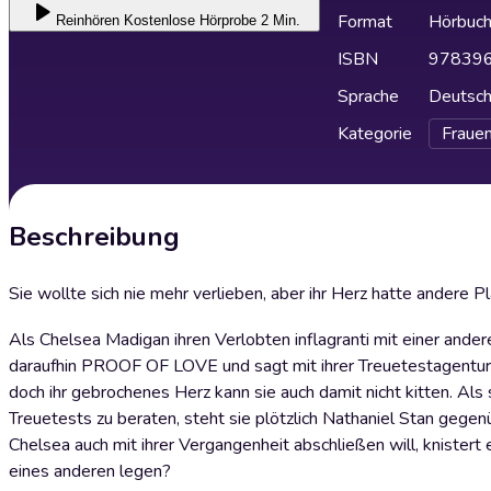
Format
Hörbuc
Reinhören
Kostenlose Hörprobe 2 Min.
ISBN
97839
Sprache
Deutsc
Kategorie
Fraue
Beschreibung
Sie wollte sich nie mehr verlieben, aber ihr Herz hatte andere Plä
Als Chelsea Madigan ihren Verlobten inflagranti mit einer ander
daraufhin PROOF OF LOVE und sagt mit ihrer Treuetestagentur 
doch ihr gebrochenes Herz kann sie auch damit nicht kitten. Al
Treuetests zu beraten, steht sie plötzlich Nathaniel Stan geg
Chelsea auch mit ihrer Vergangenheit abschließen will, knistert
eines anderen legen?