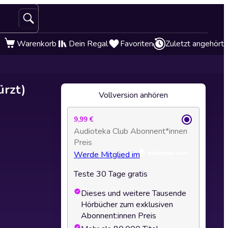
Warenkorb
Dein Regal
Favoriten
Zuletzt angehört
ürzt)
Vollversion anhören
9,99 €
Audioteka Club Abonnent*innen
Preis
Werde Mitglied im
Teste 30 Tage gratis
Dieses und weitere Tausende
Hörbücher zum exklusiven
Abonnent:innen Preis