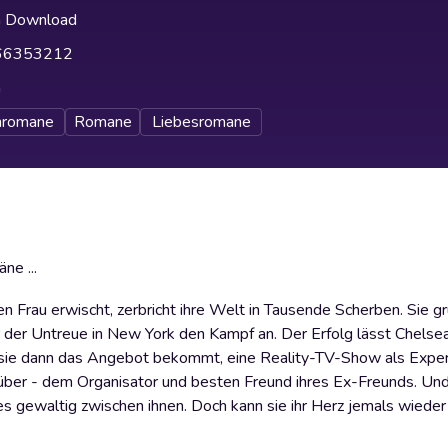
h Download
66353212
h
nromane
Romane
Liebesromane
ne ...
en Frau erwischt, zerbricht ihre Welt in Tausende Scherben. Sie g
der Untreue in New York den Kampf an. Der Erfolg lässt Chelsea
s sie dann das Angebot bekommt, eine Reality-TV-Show als Expert
enüber - dem Organisator und besten Freund ihres Ex-Freunds. Un
 es gewaltig zwischen ihnen. Doch kann sie ihr Herz jemals wieder