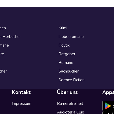
eben
Krimi
e Hörbücher
Liebesromane
omane
Politik
ire
Ratgeber
Romane
cher
Sachbücher
Science Fiction
Kontakt
Über uns
App
Impressum
Barrierefreiheit
Audioteka Club