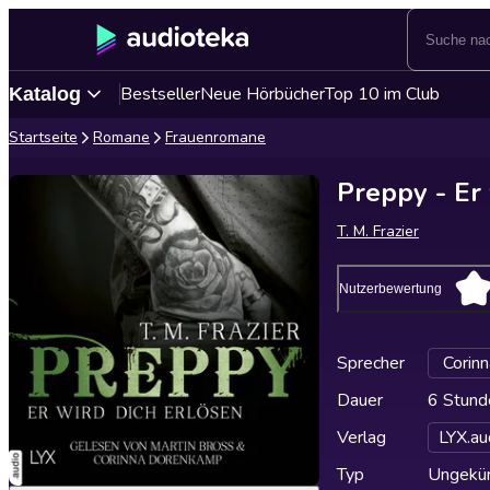
Bestseller
Neue Hörbücher
Top 10 im Club
Katalog
Startseite
Romane
Frauenromane
Preppy - Er
T. M. Frazier
Nutzerbewertung
Sprecher
Corin
Dauer
6 Stund
Verlag
LYX.au
Typ
Ungekür