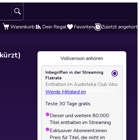
Warenkorb
Dein Regal
Favoriten
Zuletzt angehört
kürzt)
Vollversion anhören
Inbegriffen in der Streaming
Flatrate
Enthalten im Audioteka Club Abo
Werde Mitglied im
Teste 30 Tage gratis
Dieser und weitere 80.000
Titel enthalten im Streaming
Exklusiver Abonnent:innen
Preis für Titel, die nicht im