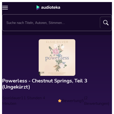
Powerless - Chestnut Springs, Teil 3
(Ungekürzt)
Spieldauer
11 Stunden 4
(2
Bewertung
5
Minuten
Bewertungen)