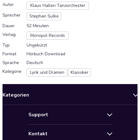
Autor
Klaus Hallen Tanzorchester
Sprecher
Stephan Sulke
Dauer
52 Minuten
Verlag
Monopol Records
Typ
Ungekürzt
Format
Hörbuch Download
Sprache
Deutsch
Kategorie
Lyrik und Dramen
Klassiker
Kategorien
Neuerscheinungen
Support
Angebote
Hilfe
Bestseller Audiobooks
Kontakt
Audioteka Nutzungsbedingungen