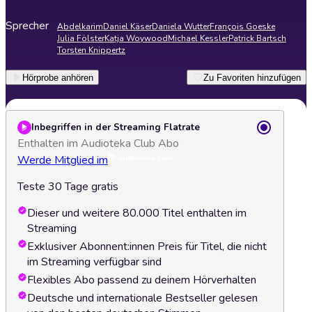
Sprecher
Abdelkarim
Daniel Käser
Daniela Wutter
François Goeske
Julia Fölster
Katja Woywood
Michael Kessler
Patrick Bartsch
Torsten Knippertz
Hörprobe anhören
Zu Favoriten hinzufügen
Inbegriffen in der Streaming Flatrate
Enthalten im Audioteka Club Abo
Werde Mitglied im
Teste 30 Tage gratis
Dieser und weitere 80.000 Titel enthalten im
Streaming
Exklusiver Abonnent:innen Preis für Titel, die nicht
im Streaming verfügbar sind
Flexibles Abo passend zu deinem Hörverhalten
Deutsche und internationale Bestseller gelesen