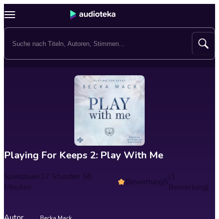
Playing For Keeps 2: Play With Me
Spieldauer
17 Stunden 58
(1
Bewertung
5
Minuten
Bewertung)
Autor
Becka Mack