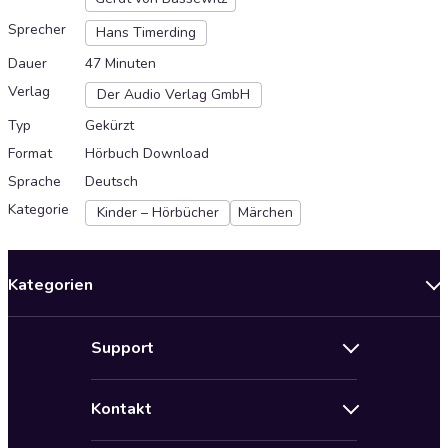
Sprecher
Hans Timerding
Dauer
47 Minuten
Verlag
Der Audio Verlag GmbH
Typ
Gekürzt
Format
Hörbuch Download
Sprache
Deutsch
Kategorie
Kinder – Hörbücher
Märchen
Kategorien
Neuerscheinungen
Support
Angebote
Hilfe
Bestseller Audiobooks
Kontakt
Audioteka Nutzungsbedingungen
Bildung und Wissen