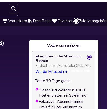
Warenkorb
Dein Regal
Favoriten
Zuletzt angehört
8)
Vollversion anhören
Inbegriffen in der Streaming
Flatrate
Enthalten im Audioteka Club Abo
Werde Mitglied im
Teste 30 Tage gratis
Dieser und weitere 80.000
Titel enthalten im Streaming
Exklusiver Abonnent:innen
Preis für Titel, die nicht im