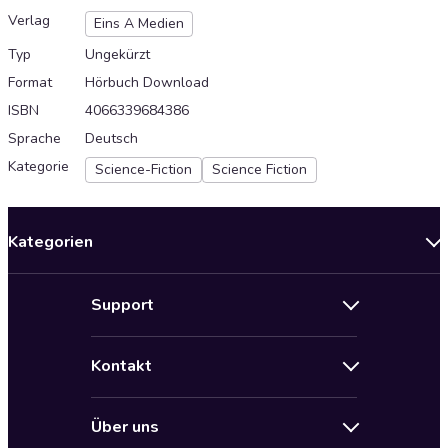
Verlag
Eins A Medien
Typ
Ungekürzt
Format
Hörbuch Download
ISBN
4066339684386
Sprache
Deutsch
Kategorie
Science-Fiction
Science Fiction
Kategorien
Neuerscheinungen
Support
Angebote
Hilfe
Bestseller Audiobooks
Kontakt
Audioteka Nutzungsbedingungen
Bildung und Wissen
Impressum
AGB für Audioteka Abo
Biografien
Über uns