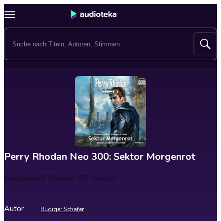
Perry Rhodan Neo 300: Sektor Morgenrot
Spieldauer
5 Stunden 55 Minuten
Autor
Rüdiger Schäfer