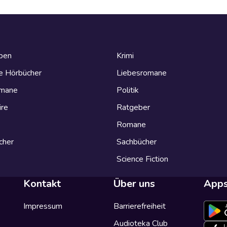
eben
Krimi
e Hörbücher
Liebesromane
omane
Politik
ire
Ratgeber
Romane
cher
Sachbücher
Science Fiction
Kontakt
Über uns
App
Impressum
Barrierefreiheit
Audioteka Club