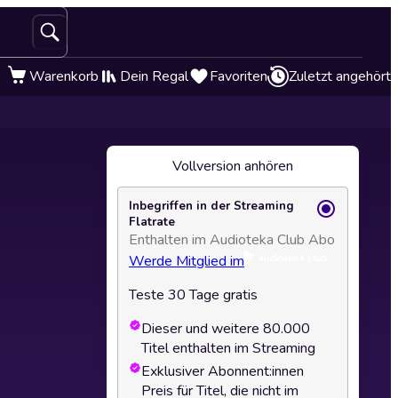
Warenkorb
Dein Regal
Favoriten
Zuletzt angehört
Vollversion anhören
Inbegriffen in der Streaming
Flatrate
Enthalten im Audioteka Club Abo
Werde Mitglied im
Teste 30 Tage gratis
Dieser und weitere 80.000
Titel enthalten im Streaming
Exklusiver Abonnent:innen
Preis für Titel, die nicht im