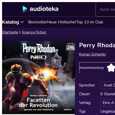
Bestseller
Neue Hörbücher
Top 10 im Club
Katalog
Startseite
Science Fiction
Perry Rhoda
Roman Schleifer
Nutzerbewertung
Sprecher
Axel G
Dauer
6 Stund
Verlag
Eins A
Typ
Ungekür