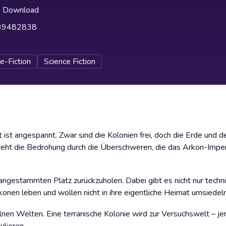
h Download
39482838
h
e-Fiction
Science Fiction
t ist angespannt. Zwar sind die Kolonien frei, doch die Erde und 
teht die Bedrohung durch die Überschweren, die das Arkon-Impe
angestammten Platz zurückzuholen. Dabei gibt es nicht nur techn
en leben und wollen nicht in ihre eigentliche Heimat umsiedeln
elnen Welten. Eine terranische Kolonie wird zur Versuchswelt – j