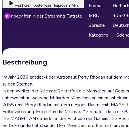
Format
Hörbuc
Reinhören
Kostenlose Hörprobe 2 Min.
ISBN
40576
Inbegriffen in der Streaming Flatrate
Sprache
Deutsc
Kategorie
Scienc
Beschreibung
Im Jahr 2036 entdeckt der Astronaut Perry Rhodan auf dem Mon
zu den Sternen.
In den Weiten der Milchstraße treffen die Menschen auf Gegner
unbewohnbar, während Milliarden Menschen an einen unbekann
2055 reist Perry Rhodan mit dem riesigen Raumschiff MAGELLAN
Erdbevölkerung. Er kehrt in die Milchstraße zurück – doch die Pa
Die MAGELLAN strandet in der Eastside der Galaxis. Die Besat
erste Freundschaftsbande. Den Menschen eröffnet sich unverhof