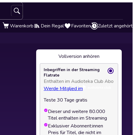
Warenkorb
Dein Regal
Favoriten
Zuletzt angehört
Vollversion anhören
Inbegriffen in der Streaming
Flatrate
Enthalten im Audioteka Club Abo
Werde Mitglied im
Teste 30 Tage gratis
Dieser und weitere 80.000
Titel enthalten im Streaming
Exklusiver Abonnent:innen
Preis für Titel, die nicht im