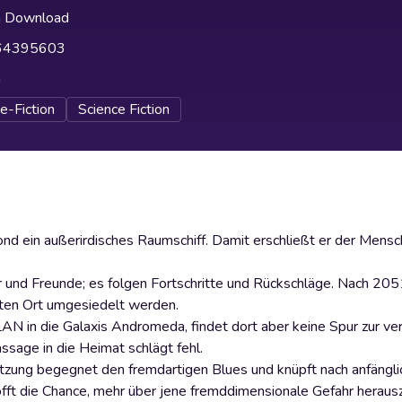
h Download
64395603
h
e-Fiction
Science Fiction
d ein außerirdisches Raumschiff. Damit erschließt er der Mens
 und Freunde; es folgen Fortschritte und Rückschläge. Nach 205
ten Ort umgesiedelt werden.
 in die Galaxis Andromeda, findet dort aber keine Spur zur ve
ssage in die Heimat schlägt fehl.
zung begegnet den fremdartigen Blues und knüpft nach anfängli
ft die Chance, mehr über jene fremddimensionale Gefahr herausz