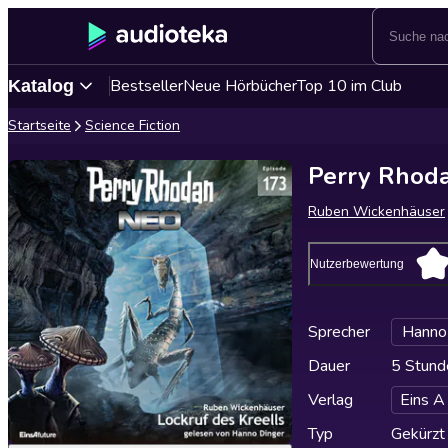
Bestseller
Neue Hörbücher
Top 10 im Club
Katalog
Startseite
Science Fiction
Perry Rhoda
Ruben Wickenhäuser
Nutzerbewertung
Sprecher
Hanno
Dauer
5 Stund
Verlag
Eins A
Typ
Gekürzt