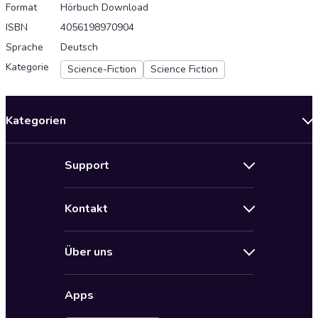
Format
Hörbuch Download
ISBN
4056198970904
Sprache
Deutsch
Kategorie
Science-Fiction
Science Fiction
Kategorien
Neuerscheinungen
Support
Angebote
Hilfe
Bestseller Audiobooks
Kontakt
Audioteka Nutzungsbedingungen
Bildung und Wissen
Impressum
AGB für Audioteka Abo
Biografien
Über uns
Audioteka Club Nutzungsbedingungen
by Audioteka
Barrierefreiheit
Datenschutzbestimmungen
Fantasy
Apps
Audioteka Club
Datenschutzeinstellungen