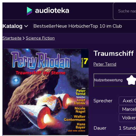
Bestseller
Neue Hörbücher
Top 10 im Club
Katalog
Startseite
Science Fiction
Traumschiff
Peter Terrid
Nutzerbewertung
Sprecher
Axel G
Marce
Volker
Dauer
1 Stund