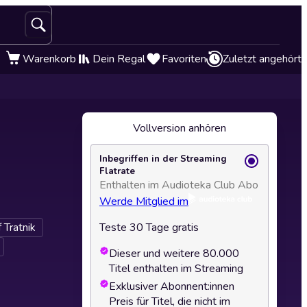
Warenkorb
Dein Regal
Favoriten
Zuletzt angehört
Vollversion anhören
Inbegriffen in der Streaming
Flatrate
Enthalten im Audioteka Club Abo
Werde Mitglied im
 Tratnik
Teste 30 Tage gratis
Dieser und weitere 80.000
Titel enthalten im Streaming
Exklusiver Abonnent:innen
Preis für Titel, die nicht im