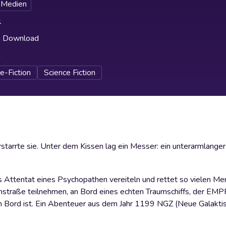
 Medien
l
h Download
h
e-Fiction
Science Fiction
erstarrte sie. Unter dem Kissen lag ein Messer: ein unterarmlange
as Attentat eines Psychopathen vereiteln und rettet so vielen M
ilchstraße teilnehmen, an Bord eines echten Traumschiffs, der E
n Bord ist. Ein Abenteuer aus dem Jahr 1199 NGZ (Neue Galakti