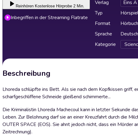
Verlag
Eins A
Reinhören
Kostenlose Hörprobe 2 Min.
Typ
Hörspie
Inbegriffen in der Streaming Flatrate
Format
Hörbuc
Sprache
Deutsc
Kategorie
Scienc
Beschreibung
Lhoreda schlüpfte ins Bett. Als sie nach dem Kopfkissen griff, 
scharfgeschliffene Schneide gleißend schimmerte...
Die Kriminalistin Lhoreda Machecoul kann in letzter Sekunde d
Leben. Zur Belohnung darf sie an einer Kreuzfahrt durch die M
OUTER SPACE (EOS). Sie ahnt jedoch nicht, dass ein Mörder a
Zeitrechnung).