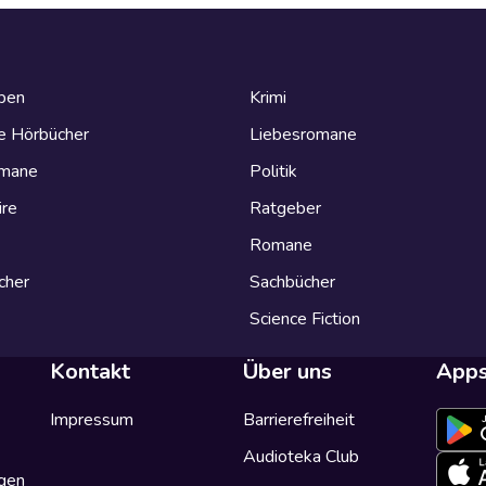
eben
Krimi
e Hörbücher
Liebesromane
omane
Politik
ire
Ratgeber
Romane
cher
Sachbücher
Science Fiction
Kontakt
Über uns
App
Impressum
Barrierefreiheit
Audioteka Club
gen