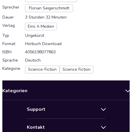
Sprecher
Florian Seigerschmidt
Dauer
3 Stunden 32 Minuten
Verlag
Eins A Medien
Typ
Ungekürzt
Format
Hörbuch Download
ISBN
4056198077863
Sprache
Deutsch
Kategorie
Science-Fiction
Science Fiction
Kategorien
Neuerscheinungen
Support
Angebote
Hilfe
Bestseller Audiobooks
Kontakt
Audioteka Nutzungsbedingungen