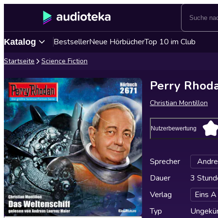
Bestseller
Neue Hörbücher
Top 10 im Club
Katalog
Startseite
Science Fiction
Perry Rhoda
Christian Montillon
Nutzerbewertung
Sprecher
Andre
Dauer
3 Stund
Verlag
Eins A
Typ
Ungekür