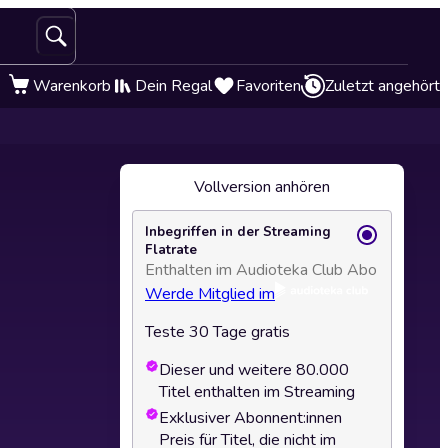
Warenkorb
Dein Regal
Favoriten
Zuletzt angehört
Vollversion anhören
Inbegriffen in der Streaming
Flatrate
Enthalten im Audioteka Club Abo
Werde Mitglied im
Teste 30 Tage gratis
Dieser und weitere 80.000
Titel enthalten im Streaming
Exklusiver Abonnent:innen
Preis für Titel, die nicht im