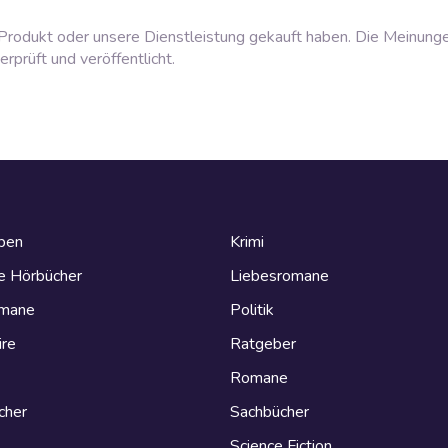
rodukt oder unsere Dienstleistung gekauft haben. Die Meinung
prüft und veröffentlicht.
eben
Krimi
e Hörbücher
Liebesromane
omane
Politik
ire
Ratgeber
Romane
cher
Sachbücher
Science Fiction