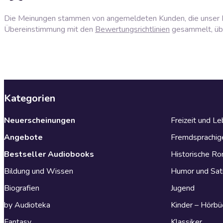
Die Meinungen stammen von angemeldeten Kunden, die unser P
Übereinstimmung mit den
Bewertungsrichtlinien
gesammelt, über
Kategorien
Neuerscheinungen
Freizeit und L
Angebote
Fremdsprachig
Bestseller Audiobooks
Historische R
Bildung und Wissen
Humor und Sat
Biografien
Jugend
by Audioteka
Kinder – Hörbü
Fantasy
Klassiker