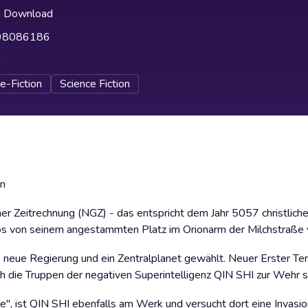
h Download
98086186
h
e-Fiction
Science Fiction
en
er Zeitrechnung (NGZ) - das entspricht dem Jahr 5057 christliche
los von seinem angestammten Platz im Orionarm der Milchstraße
ne neue Regierung und ein Zentralplanet gewählt. Neuer Erster Ter
rch die Truppen der negativen Superintelligenz QIN SHI zur Wehr 
e", ist QIN SHI ebenfalls am Werk und versucht dort eine Invasio