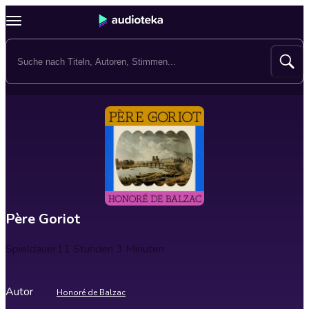
Père Goriot
Spieldauer
11 Stunden 3 Minuten
Autor
Honoré de Balzac