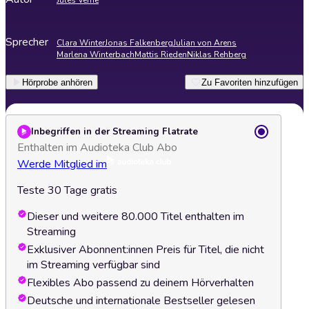
Jules Verne
Sprecher
Clara Winter
Jonas Falkenberg
Julian von Arens
Marlena Winterbach
Mattis Rieden
Niklas Rehberg
Hörprobe anhören
Zu Favoriten hinzufügen
Inbegriffen in der Streaming Flatrate
Enthalten im Audioteka Club Abo
Werde Mitglied im
Teste 30 Tage gratis
Dieser und weitere 80.000 Titel enthalten im
Streaming
Exklusiver Abonnent:innen Preis für Titel, die nicht
im Streaming verfügbar sind
Flexibles Abo passend zu deinem Hörverhalten
Deutsche und internationale Bestseller gelesen