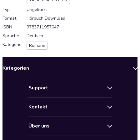
Typ
Ungekürzt
Format
Hörbuch Download
ISBN
9783711957047
Sprache
Deutsch
Kategorie
Romane
Kategorien
Neuerscheinungen
Support
Angebote
Hilfe
Bestseller Audiobooks
Kontakt
Audioteka Nutzungsbedingungen
Bildung und Wissen
Impressum
AGB für Audioteka Abo
Biografien
Über uns
Audioteka Club Nutzungsbedingungen
by Audioteka
Barrierefreiheit