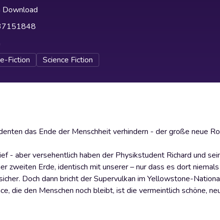
h Download
37151848
h
e-Fiction
Science Fiction
udenten das Ende der Menschheit verhindern - der große neue R
ef - aber versehentlich haben der Physikstudent Richard und sei
iner zweiten Erde, identisch mit unserer – nur dass es dort niema
sicher. Doch dann bricht der Supervulkan im Yellowstone-Nationa
ce, die den Menschen noch bleibt, ist die vermeintlich schöne, ne