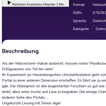
Format
Hörbuc
Reinhören
Kostenlose Hörprobe 2 Min.
ISBN
97838
Sprache
Deutsc
Kategorie
Scienc
Beschreibung
Als der Yellowstone-Vulkan ausbricht, müssen sechs Physikst
Erfolgsautors von "Ich bin viele"
Ihr Experiment zur Heisenbergschen Unschärferelation geht schi
Portal zu einer anderen Dimension erschaffen. Es führt sie zu e
gab. Der Nobelpreis ist den begeisterten Forschern so gut wie 
droht, alles unter Asche und Lava zu begraben. Die einzige Chan
anderen Seite des Portals ...
Ungekürzte Lesung mit Simon Jäger