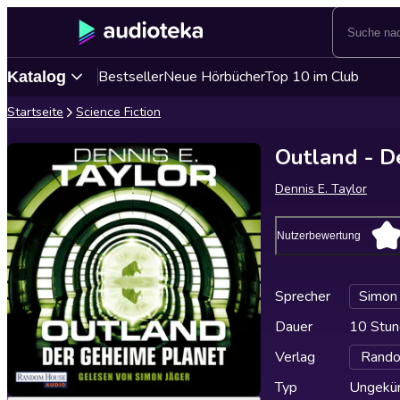
Bestseller
Neue Hörbücher
Top 10 im Club
Katalog
Startseite
Science Fiction
Outland - D
Dennis E. Taylor
Nutzerbewertung
Sprecher
Simon 
Dauer
10 Stun
Verlag
Rando
Typ
Ungekür