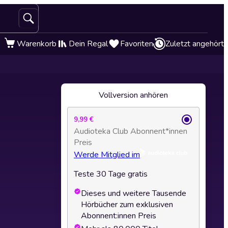
Warenkorb
Dein Regal
Favoriten
Zuletzt angehört
Vollversion anhören
9,99 €
Audioteka Club Abonnent*innen
Preis
Werde Mitglied im
Teste 30 Tage gratis
Dieses und weitere Tausende
Hörbücher zum exklusiven
Abonnent:innen Preis