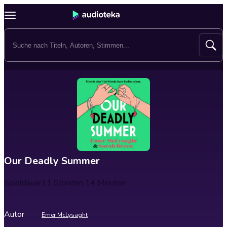
Our Deadly Summer
Spieldauer
11 Stunden 14 Minuten
Autor
Emer McLysaght