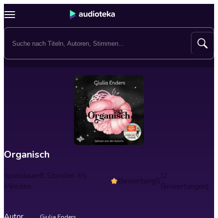
Organisch
Spieldauer
8 Stunden 45
(2
Bewertung
5
Minuten
Bewertungen)
Autor
Giulia Enders