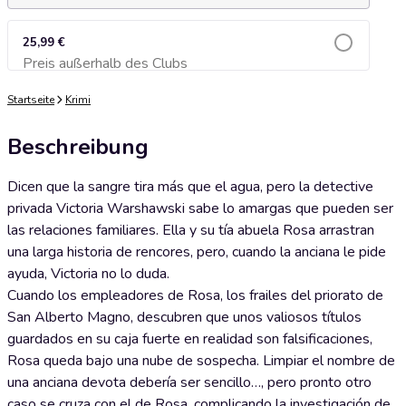
25,99 €
Preis außerhalb des Clubs
Zum Warenkorb hinzufügen
Startseite
Krimi
Beschreibung
Dicen que la sangre tira más que el agua, pero la detective
privada Victoria Warshawski sabe lo amargas que pueden ser
las relaciones familiares. Ella y su tía abuela Rosa arrastran
una larga historia de rencores, pero, cuando la anciana le pide
ayuda, Victoria no lo duda.
Cuando los empleadores de Rosa, los frailes del priorato de
San Alberto Magno, descubren que unos valiosos títulos
guardados en su caja fuerte en realidad son falsificaciones,
Rosa queda bajo una nube de sospecha. Limpiar el nombre de
una anciana devota debería ser sencillo…, pero pronto otro
caso se cruza con el de Rosa, complicando la investigación de