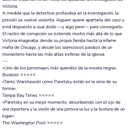
Victoria.
A medida que la detective profundiza en la investigación, la
presión se vuelve violenta. Alguien quiere apartarla del caso y
está dispuesto a usar ácido —y algo peor— para conseguirlo.
El rastro de corrupción se extiende mucho más allá de lo que
Victoria imaginaba: desde su propia familia hasta la infame
mafia de Chicago, y desde los silenciosos pasillos de un
monasterio hasta las más altas esferas de la iglesia.
---
«Uno de los personajes más queridos de la novela negra».
Booklist ⭐⭐⭐⭐⭐
«Tanto Warshawski como Paretsky están en la cima de su
forma».
Tampa Bay Times ⭐⭐⭐⭐⭐
«Paretsky en su mejor momento, describiendo con el ojo de
una reportera y la visión de una pintora la luz y la textura de un
lugar».
The Washington Post ⭐⭐⭐⭐⭐